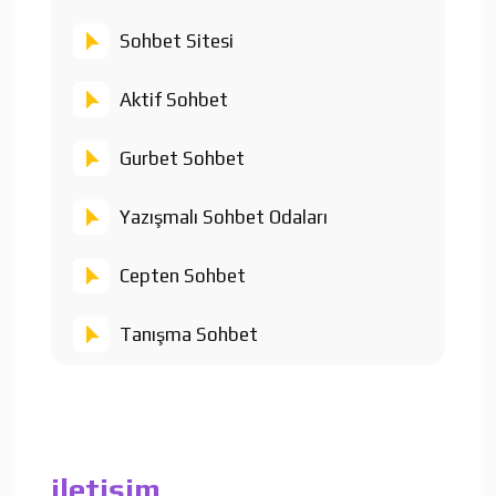
Sohbet Sitesi
Aktif Sohbet
Gurbet Sohbet
Yazışmalı Sohbet Odaları
Cepten Sohbet
Tanışma Sohbet
iletişim