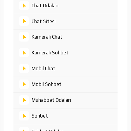
Chat Odaları
Chat Sitesi
Kameralı Chat
Kameralı Sohbet
Mobil Chat
Mobil Sohbet
Muhabbet Odaları
Sohbet