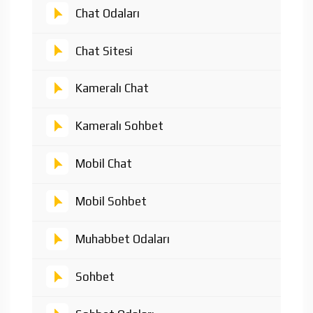
Chat Odaları
Chat Sitesi
Kameralı Chat
Kameralı Sohbet
Mobil Chat
Mobil Sohbet
Muhabbet Odaları
Sohbet