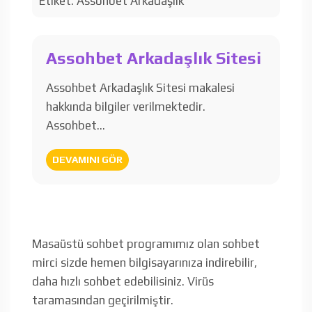
Etiket:
Assohbet Arkadaşlık
Assohbet Arkadaşlık Sitesi
Assohbet Arkadaşlık Sitesi makalesi
hakkında bilgiler verilmektedir.
Assohbet…
DEVAMINI GÖR
Masaüstü sohbet programımız olan sohbet
mirci sizde hemen bilgisayarınıza indirebilir,
daha hızlı sohbet edebilisiniz. Virüs
taramasından geçirilmiştir.