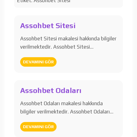
Etiket:
Assohbet Sitesi
Assohbet Sitesi
Assohbet Sitesi makalesi hakkında bilgiler
verilmektedir. Assohbet Sitesi…
DEVAMINI GÖR
Assohbet Odaları
Assohbet Odaları makalesi hakkında
bilgiler verilmektedir. Assohbet Odaları…
DEVAMINI GÖR