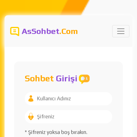
AsSohbet
.Com
Sohbet
Girişi
* Şifreniz yoksa boş bırakın.