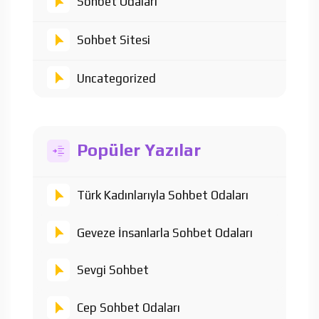
Sohbet Odaları
Sohbet Sitesi
Uncategorized
Popüler Yazılar
Türk Kadınlarıyla Sohbet Odaları
Geveze İnsanlarla Sohbet Odaları
Sevgi Sohbet
Cep Sohbet Odaları