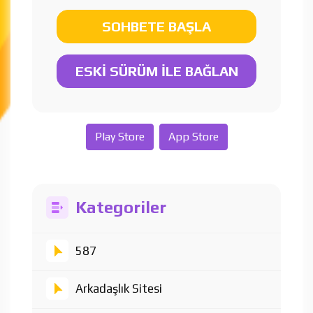
SOHBETE BAŞLA
ESKİ SÜRÜM İLE BAĞLAN
Play Store
App Store
Kategoriler
587
Arkadaşlık Sitesi