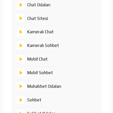
Chat Odaları
Chat Sitesi
Kameralı Chat
Kameralı Sohbet
Mobil Chat
Mobil Sohbet
Muhabbet Odaları
Sohbet