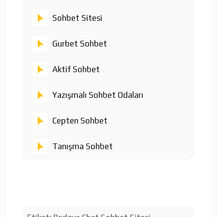
Sohbet Sitesi
Gurbet Sohbet
Aktif Sohbet
Yazışmalı Sohbet Odaları
Cepten Sohbet
Tanışma Sohbet