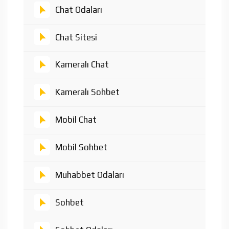
Chat Odaları
Chat Sitesi
Kameralı Chat
Kameralı Sohbet
Mobil Chat
Mobil Sohbet
Muhabbet Odaları
Sohbet