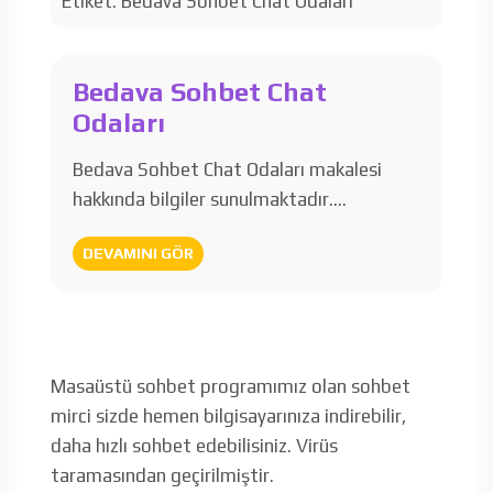
Etiket:
Bedava Sohbet Chat Odaları
Bedava Sohbet Chat
Odaları
Bedava Sohbet Chat Odaları makalesi
hakkında bilgiler sunulmaktadır….
DEVAMINI GÖR
Masaüstü sohbet programımız olan sohbet
mirci sizde hemen bilgisayarınıza indirebilir,
daha hızlı sohbet edebilisiniz. Virüs
taramasından geçirilmiştir.