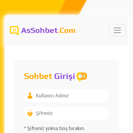
AsSohbet
.Com
Sohbet
Girişi
* Şifreniz yoksa boş bırakın.