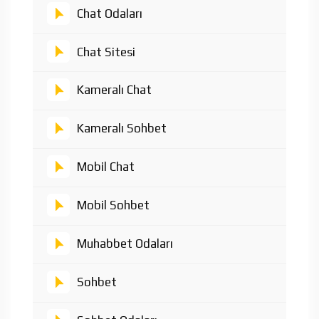
Chat Odaları
Chat Sitesi
Kameralı Chat
Kameralı Sohbet
Mobil Chat
Mobil Sohbet
Muhabbet Odaları
Sohbet