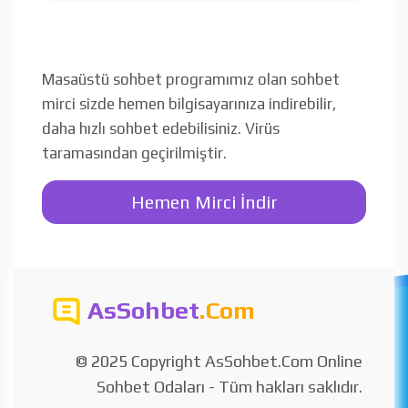
Masaüstü sohbet programımız olan sohbet
mirci sizde hemen bilgisayarınıza indirebilir,
daha hızlı sohbet edebilisiniz. Virüs
taramasından geçirilmiştir.
Hemen Mirci İndir
AsSohbet
.Com
© 2025 Copyright AsSohbet.Com Online
Sohbet Odaları - Tüm hakları saklıdır.