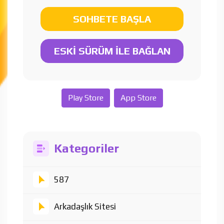
SOHBETE BAŞLA
ESKİ SÜRÜM İLE BAĞLAN
Play Store
App Store
Kategoriler
587
Arkadaşlık Sitesi