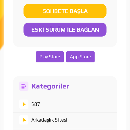
SOHBETE BAŞLA
ESKİ SÜRÜM İLE BAĞLAN
Play Store
App Store
Kategoriler
587
Arkadaşlık Sitesi