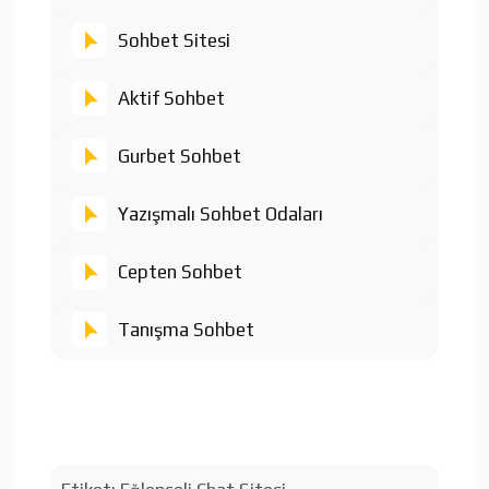
Sohbet Sitesi
Aktif Sohbet
Gurbet Sohbet
Yazışmalı Sohbet Odaları
Cepten Sohbet
Tanışma Sohbet