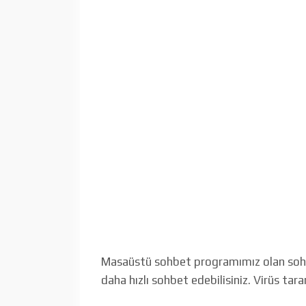
Masaüstü sohbet programımız olan sohbet
daha hızlı sohbet edebilisiniz. Virüs tar