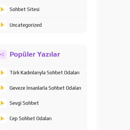
Sohbet Sitesi
Uncategorized
Popüler Yazılar
Türk Kadınlarıyla Sohbet Odaları
Geveze İnsanlarla Sohbet Odaları
Sevgi Sohbet
Cep Sohbet Odaları