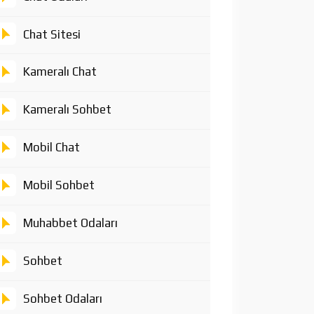
Chat Sitesi
Kameralı Chat
Kameralı Sohbet
Mobil Chat
Mobil Sohbet
Muhabbet Odaları
Sohbet
Sohbet Odaları