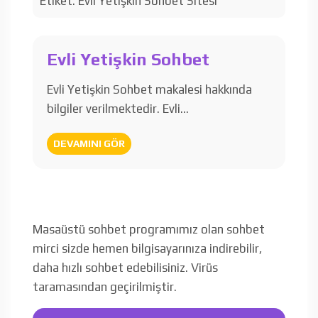
Etiket:
Evli Yetişkin Sohbet Sitesi
Evli Yetişkin Sohbet
Evli Yetişkin Sohbet makalesi hakkında
bilgiler verilmektedir. Evli…
DEVAMINI GÖR
Masaüstü sohbet programımız olan sohbet
mirci sizde hemen bilgisayarınıza indirebilir,
daha hızlı sohbet edebilisiniz. Virüs
taramasından geçirilmiştir.