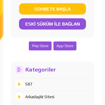
SOHBETE BAŞLA
ESKİ SÜRÜM İLE BAĞLAN
Play Store
App Store
Kategoriler
587
Arkadaşlık Sitesi