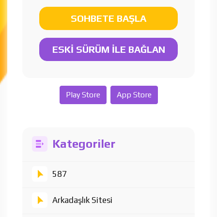
SOHBETE BAŞLA
ESKİ SÜRÜM İLE BAĞLAN
Play Store
App Store
Kategoriler
587
Arkadaşlık Sitesi