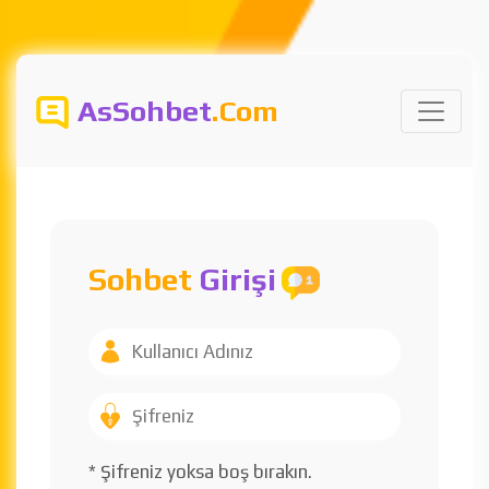
AsSohbet
.Com
Sohbet
Girişi
* Şifreniz yoksa boş bırakın.