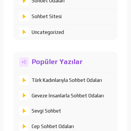
Sohbet Odaları
Sohbet Sitesi
Uncategorized
Popüler Yazılar
Türk Kadınlarıyla Sohbet Odaları
Geveze İnsanlarla Sohbet Odaları
Sevgi Sohbet
Cep Sohbet Odaları