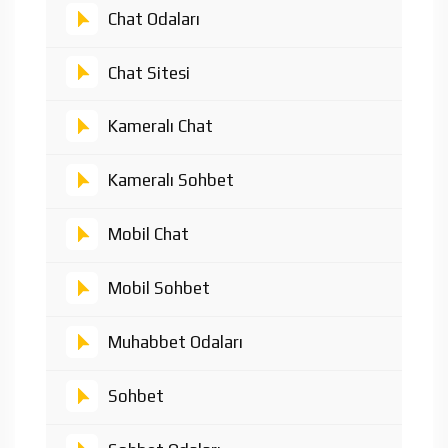
Chat Odaları
Chat Sitesi
Kameralı Chat
Kameralı Sohbet
Mobil Chat
Mobil Sohbet
Muhabbet Odaları
Sohbet