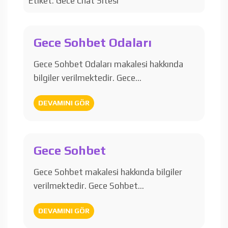
Etiket:
Gece Chat Sitesi
Gece Sohbet Odaları
Gece Sohbet Odaları makalesi hakkında
bilgiler verilmektedir. Gece…
DEVAMINI GÖR
Gece Sohbet
Gece Sohbet makalesi hakkında bilgiler
verilmektedir. Gece Sohbet…
DEVAMINI GÖR