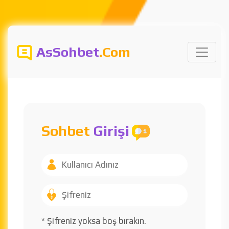
AsSohbet
.Com
Sohbet
Girişi
* Şifreniz yoksa boş bırakın.