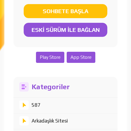
SOHBETE BAŞLA
ESKİ SÜRÜM İLE BAĞLAN
Play Store
App Store
Kategoriler
587
Arkadaşlık Sitesi