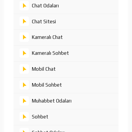
Chat Odaları
Chat Sitesi
Kameralı Chat
Kameralı Sohbet
Mobil Chat
Mobil Sohbet
Muhabbet Odaları
Sohbet