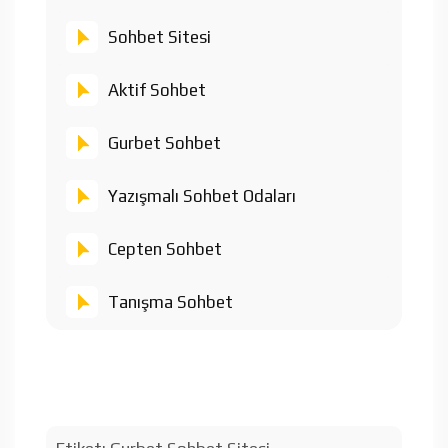
Sohbet Sitesi
Aktif Sohbet
Gurbet Sohbet
Yazışmalı Sohbet Odaları
Cepten Sohbet
Tanışma Sohbet