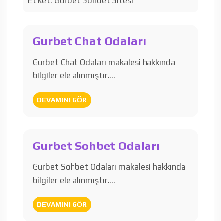
Etiket:
Gurbet Sohbet Sitesi
Gurbet Chat Odaları
Gurbet Chat Odaları makalesi hakkında
bilgiler ele alınmıştır….
DEVAMINI GÖR
Gurbet Sohbet Odaları
Gurbet Sohbet Odaları makalesi hakkında
bilgiler ele alınmıştır….
DEVAMINI GÖR