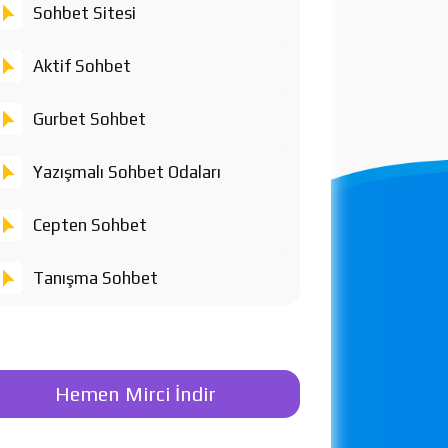
Sohbet Sitesi
Aktif Sohbet
Gurbet Sohbet
Yazışmalı Sohbet Odaları
Cepten Sohbet
Tanışma Sohbet
Hemen Mirci İndir