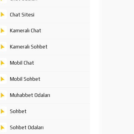
Chat Sitesi
Kameralı Chat
Kameralı Sohbet
Mobil Chat
Mobil Sohbet
Muhabbet Odaları
Sohbet
Sohbet Odaları