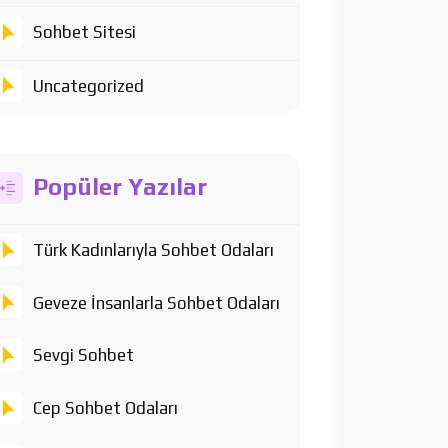
Sohbet Sitesi
Uncategorized
Popüler Yazılar
Türk Kadınlarıyla Sohbet Odaları
Geveze İnsanlarla Sohbet Odaları
Sevgi Sohbet
Cep Sohbet Odaları