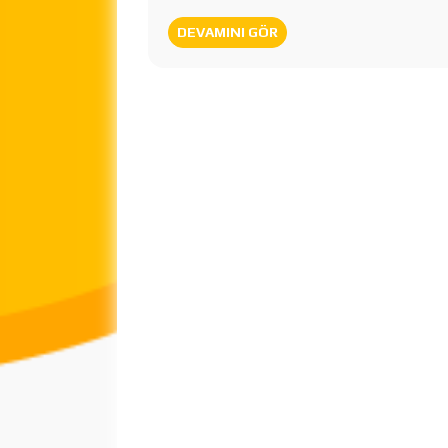
DEVAMINI GÖR