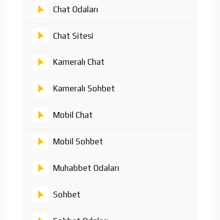
Chat Odaları
Chat Sitesi
Kameralı Chat
Kameralı Sohbet
Mobil Chat
Mobil Sohbet
Muhabbet Odaları
Sohbet