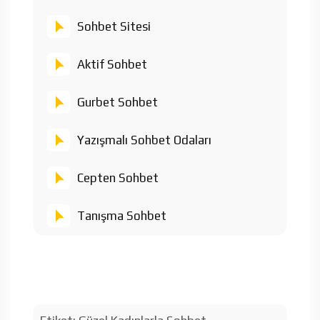
Sohbet Sitesi
Aktif Sohbet
Gurbet Sohbet
Yazışmalı Sohbet Odaları
Cepten Sohbet
Tanışma Sohbet