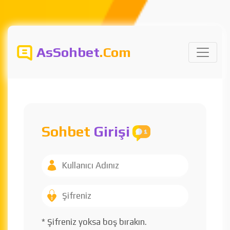
AsSohbet
.Com
Sohbet
Girişi
* Şifreniz yoksa boş bırakın.