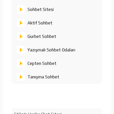
Sohbet Sitesi
Aktif Sohbet
Gurbet Sohbet
Yazışmalı Sohbet Odaları
Cepten Sohbet
Tanışma Sohbet