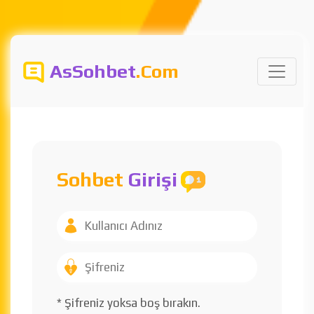
AsSohbet
.Com
Sohbet
Girişi
* Şifreniz yoksa boş bırakın.