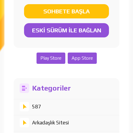
SOHBETE BAŞLA
ESKİ SÜRÜM İLE BAĞLAN
Play Store
App Store
Kategoriler
587
Arkadaşlık Sitesi