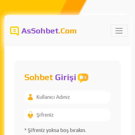
AsSohbet
.Com
Sohbet
Girişi
* Şifreniz yoksa boş bırakın.