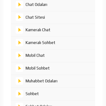
Chat Odaları
Chat Sitesi
Kameralı Chat
Kameralı Sohbet
Mobil Chat
Mobil Sohbet
Muhabbet Odaları
Sohbet