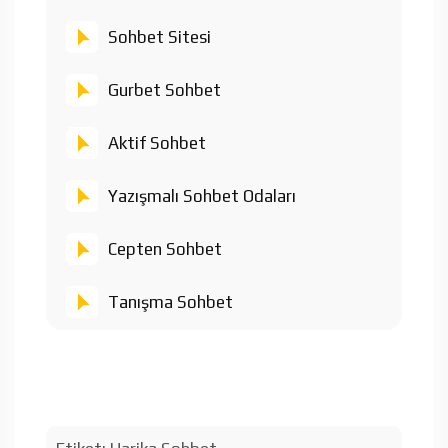
Sohbet Sitesi
Gurbet Sohbet
Aktif Sohbet
Yazışmalı Sohbet Odaları
Cepten Sohbet
Tanışma Sohbet