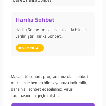
Etiket:
Harika Sohbet
Harika Sohbet
Harika Sohbet makalesi hakkında bilgiler
verilmiştir. Harika Sohbet…
DEVAMINI GÖR
Masaüstü sohbet programımız olan sohbet
mirci sizde hemen bilgisayarınıza indirebilir,
daha hızlı sohbet edebilisiniz. Virüs
taramasından geçirilmiştir.