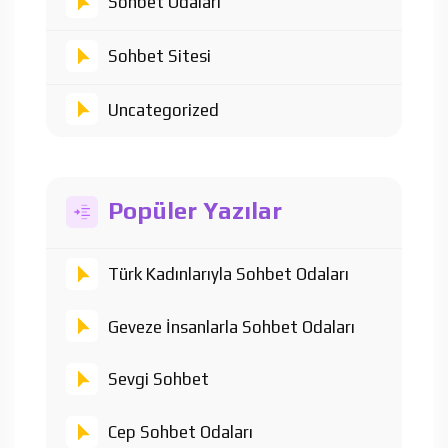
Sohbet Odaları
Sohbet Sitesi
Uncategorized
Popüler Yazılar
Türk Kadınlarıyla Sohbet Odaları
Geveze İnsanlarla Sohbet Odaları
Sevgi Sohbet
Cep Sohbet Odaları