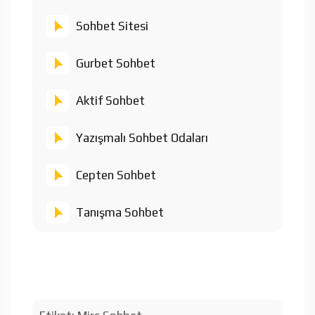
Sohbet Sitesi
Gurbet Sohbet
Aktif Sohbet
Yazışmalı Sohbet Odaları
Cepten Sohbet
Tanışma Sohbet