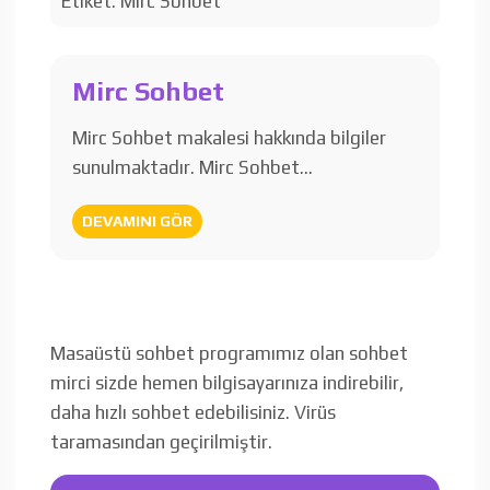
Etiket:
Mirc Sohbet
Mirc Sohbet
Mirc Sohbet makalesi hakkında bilgiler
sunulmaktadır. Mirc Sohbet…
DEVAMINI GÖR
Masaüstü sohbet programımız olan sohbet
mirci sizde hemen bilgisayarınıza indirebilir,
daha hızlı sohbet edebilisiniz. Virüs
taramasından geçirilmiştir.