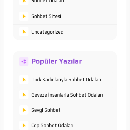
Sohbet Odaları
Sohbet Sitesi
Uncategorized
Popüler Yazılar
Türk Kadınlarıyla Sohbet Odaları
Geveze İnsanlarla Sohbet Odaları
Sevgi Sohbet
Cep Sohbet Odaları