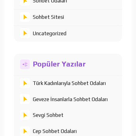
Sohbet Odaları
Sohbet Sitesi
Uncategorized
Popüler Yazılar
Türk Kadınlarıyla Sohbet Odaları
Geveze İnsanlarla Sohbet Odaları
Sevgi Sohbet
Cep Sohbet Odaları