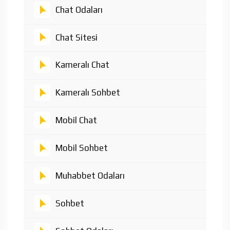
Chat Odaları
Chat Sitesi
Kameralı Chat
Kameralı Sohbet
Mobil Chat
Mobil Sohbet
Muhabbet Odaları
Sohbet