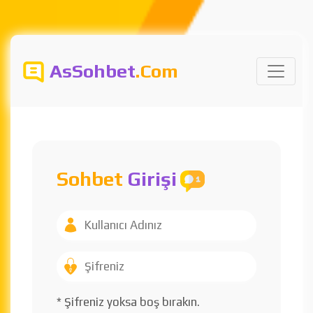
AsSohbet
.Com
Sohbet
Girişi
* Şifreniz yoksa boş bırakın.