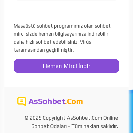
Masaüstü sohbet programımız olan sohbet
mirci sizde hemen bilgisayarınıza indirebilir,
daha hızlı sohbet edebilisiniz. Virüs
taramasından geçirilmiştir.
Hemen Mirci İndir
AsSohbet
.Com
© 2025 Copyright AsSohbet.Com Online
Sohbet Odaları - Tüm hakları saklıdır.