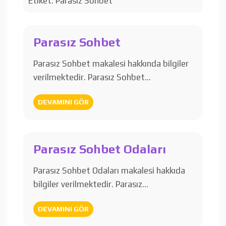
Etiket:
Parasız Sohbet
Parasız Sohbet
Parasız Sohbet makalesi hakkında bilgiler
verilmektedir. Parasız Sohbet…
DEVAMINI GÖR
Parasız Sohbet Odaları
Parasız Sohbet Odaları makalesi hakkıda
bilgiler verilmektedir. Parasız…
DEVAMINI GÖR