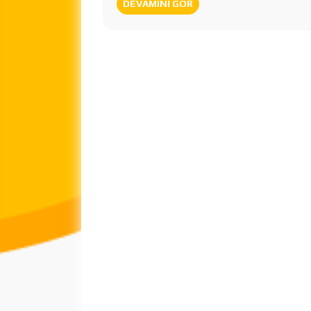
DEVAMINI GÖR