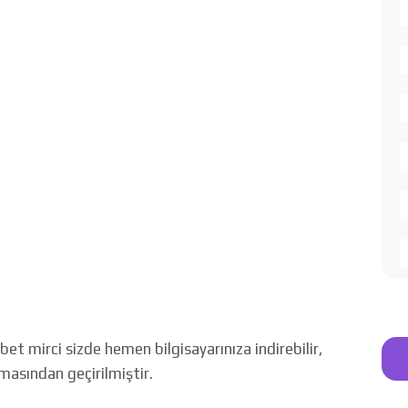
 mirci sizde hemen bilgisayarınıza indirebilir,
amasından geçirilmiştir.