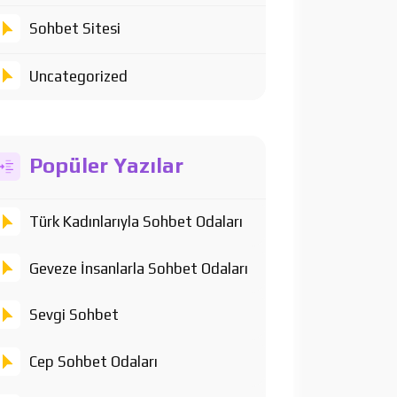
Sohbet Sitesi
Uncategorized
Popüler Yazılar
Türk Kadınlarıyla Sohbet Odaları
Geveze İnsanlarla Sohbet Odaları
Sevgi Sohbet
Cep Sohbet Odaları