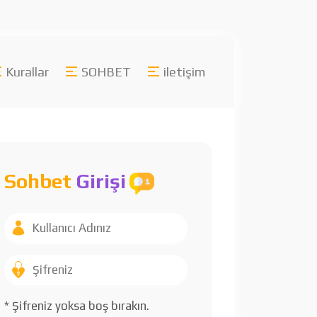
Kurallar
SOHBET
iletişim
Sohbet
Girişi
* Şifreniz yoksa boş bırakın.