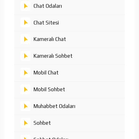
Chat Odaları
Chat Sitesi
Kameralı Chat
Kameralı Sohbet
Mobil Chat
Mobil Sohbet
Muhabbet Odaları
Sohbet