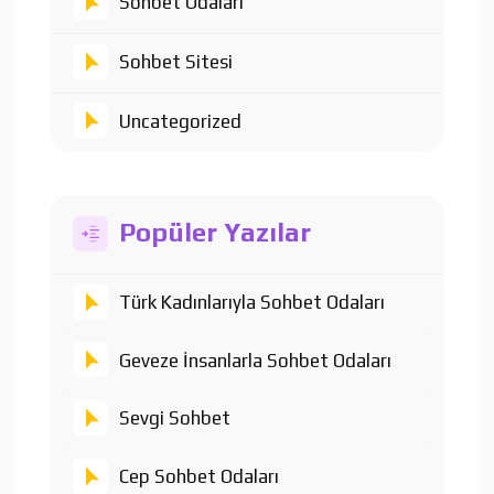
Sohbet Odaları
Sohbet Sitesi
Uncategorized
Popüler Yazılar
Türk Kadınlarıyla Sohbet Odaları
Geveze İnsanlarla Sohbet Odaları
Sevgi Sohbet
Cep Sohbet Odaları