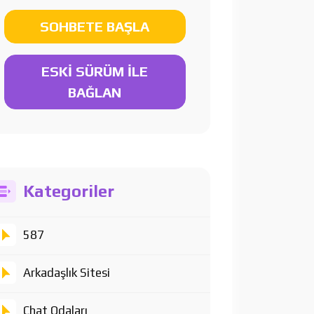
SOHBETE BAŞLA
ESKİ SÜRÜM İLE
BAĞLAN
Kategoriler
587
Arkadaşlık Sitesi
Chat Odaları