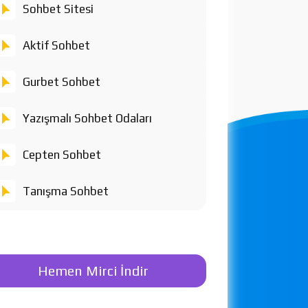
Sohbet Sitesi
Aktif Sohbet
Gurbet Sohbet
Yazışmalı Sohbet Odaları
Cepten Sohbet
Tanışma Sohbet
Hemen Mirci İndir