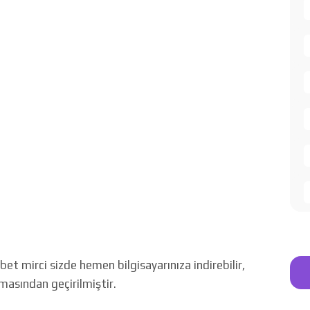
 mirci sizde hemen bilgisayarınıza indirebilir,
amasından geçirilmiştir.