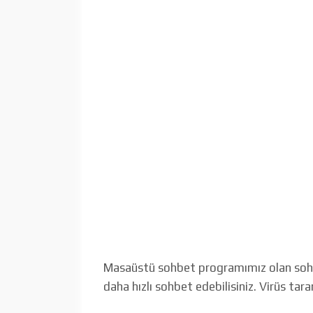
Masaüstü sohbet programımız olan sohbet
daha hızlı sohbet edebilisiniz. Virüs tar