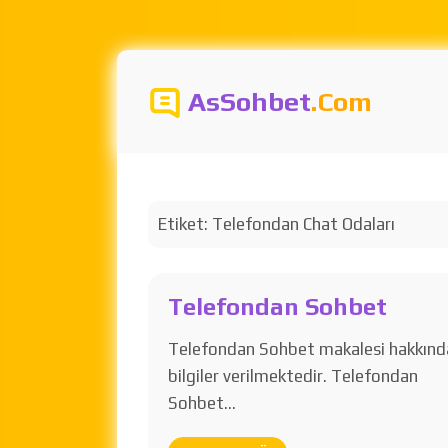
AsSohbet
.Com
Etiket:
Telefondan Chat Odaları
Telefondan Sohbet
Telefondan Sohbet makalesi hakkınd
bilgiler verilmektedir. Telefondan
Sohbet…