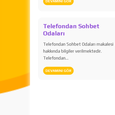
DEVAMINI GÖR
Telefondan Sohbet
Odaları
Telefondan Sohbet Odaları makalesi
hakkında bilgiler verilmektedir.
Telefondan…
DEVAMINI GÖR