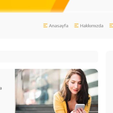
Anasayfa
Hakkımızda
a