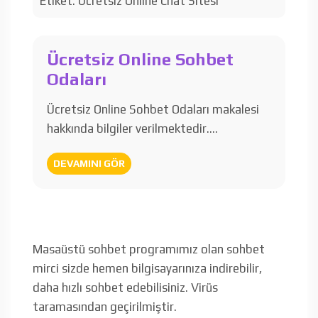
Etiket:
Ücretsiz Online Chat Sitesi
Ücretsiz Online Sohbet
Odaları
Ücretsiz Online Sohbet Odaları makalesi
hakkında bilgiler verilmektedir….
DEVAMINI GÖR
Masaüstü sohbet programımız olan sohbet
mirci sizde hemen bilgisayarınıza indirebilir,
daha hızlı sohbet edebilisiniz. Virüs
taramasından geçirilmiştir.