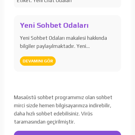
Etiket:
Yeni Chat Odaları
Yeni Sohbet Odaları
Yeni Sohbet Odaları makalesi hakkında
bilgiler paylaşılmaktadır. Yeni…
DEVAMINI GÖR
Masaüstü sohbet programımız olan sohbet
mirci sizde hemen bilgisayarınıza indirebilir,
daha hızlı sohbet edebilisiniz. Virüs
taramasından geçirilmiştir.