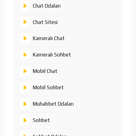
Chat Odaları
Chat Sitesi
Kameralı Chat
Kameralı Sohbet
Mobil Chat
Mobil Sohbet
Muhabbet Odaları
Sohbet