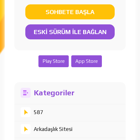
SOHBETE BAŞLA
ESKİ SÜRÜM İLE BAĞLAN
Play Store
App Store
Kategoriler
587
Arkadaşlık Sitesi