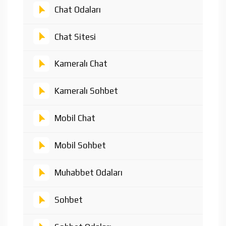
Chat Odaları
Chat Sitesi
Kameralı Chat
Kameralı Sohbet
Mobil Chat
Mobil Sohbet
Muhabbet Odaları
Sohbet