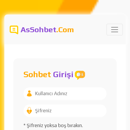
AsSohbet
.Com
Sohbet
Girişi
* Şifreniz yoksa boş bırakın.