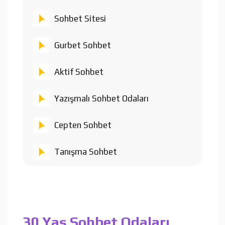
Sohbet Sitesi
Gurbet Sohbet
Aktif Sohbet
Yazışmalı Sohbet Odaları
Cepten Sohbet
Tanışma Sohbet
30 Yaş Sohbet Odaları