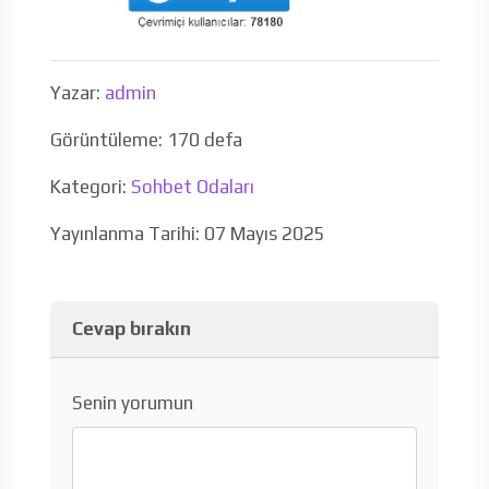
Yazar:
admin
Görüntüleme: 170 defa
Kategori:
Sohbet Odaları
Yayınlanma Tarihi: 07 Mayıs 2025
Cevap bırakın
Senin yorumun