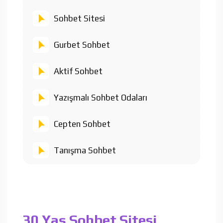
Sohbet Sitesi
Gurbet Sohbet
Aktif Sohbet
Yazışmalı Sohbet Odaları
Cepten Sohbet
Tanışma Sohbet
30 Yaş Sohbet Sitesi