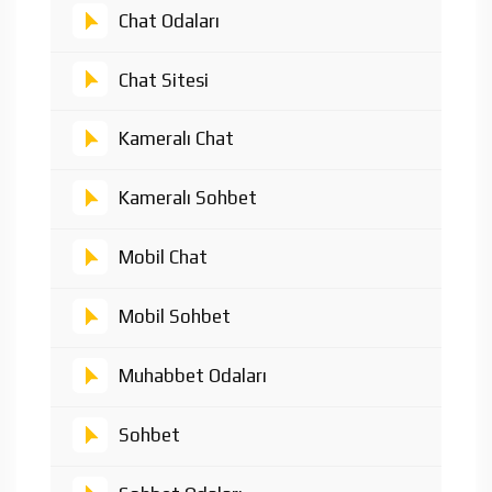
Chat Odaları
Chat Sitesi
Kameralı Chat
Kameralı Sohbet
Mobil Chat
Mobil Sohbet
Muhabbet Odaları
Sohbet