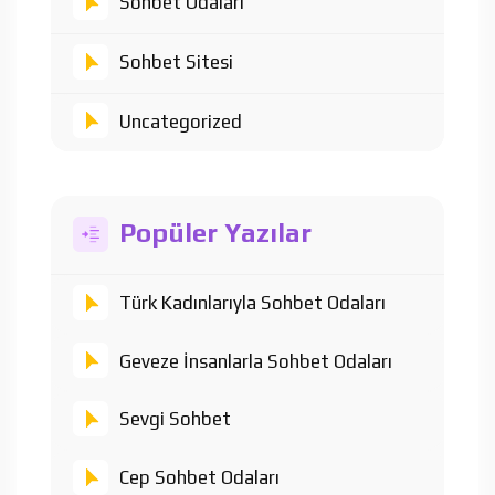
Sohbet Odaları
Sohbet Sitesi
Uncategorized
Popüler Yazılar
Türk Kadınlarıyla Sohbet Odaları
Geveze İnsanlarla Sohbet Odaları
Sevgi Sohbet
Cep Sohbet Odaları