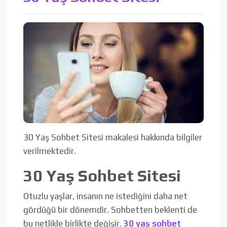
30 Yaş Sohbet Sitesi makalesi hakkında bilgiler
verilmektedir.
30 Yaş Sohbet Sitesi
Otuzlu yaşlar, insanın ne istediğini daha net
gördüğü bir dönemdir. Sohbetten beklenti de
bu netlikle birlikte değişir.
30 yaş sohbet