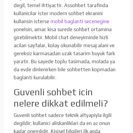
degil, temel ihtiyactir. Assohbet tarafinda
kullanicilar ister modern sohbet ekranini
kullansin isterse
mobil baglanti secenegine
yonelsin, amac kisa surede sohbet ortamina
girebilmektir. Mobil chat deneyiminde hizli
acilan sayfalar, kolay okunabilir mesaj alani ve
gereksiz karmasadan uzak tasarim buyuk fark
yaratir. Bu sayede toplu tasimada, molada ya
da evde dinlenirken bile sohbetten kopmadan
baglanti kurulabilir.
Guvenli sohbet icin
nelere dikkat edilmeli?
Guvenli sohbet sadece teknik altyapiyla ilgili
degildir; kullanici aliskanliklari da en az onun
kadar onemlidir. Kisisel bilgileri ilk anda