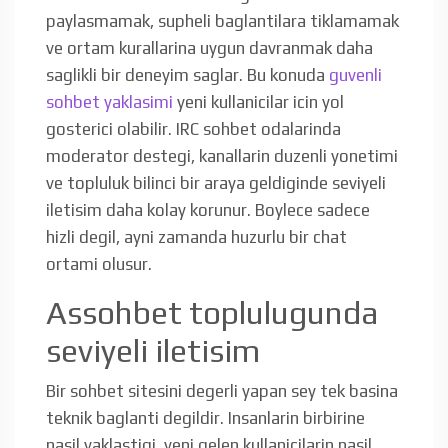
paylasmamak, supheli baglantilara tiklamamak
ve ortam kurallarina uygun davranmak daha
saglikli bir deneyim saglar. Bu konuda
guvenli
sohbet yaklasimi
yeni kullanicilar icin yol
gosterici olabilir. IRC sohbet odalarinda
moderator destegi, kanallarin duzenli yonetimi
ve topluluk bilinci bir araya geldiginde seviyeli
iletisim daha kolay korunur. Boylece sadece
hizli degil, ayni zamanda huzurlu bir chat
ortami olusur.
Assohbet toplulugunda
seviyeli iletisim
Bir sohbet sitesini degerli yapan sey tek basina
teknik baglanti degildir. Insanlarin birbirine
nasil yaklastigi, yeni gelen kullanicilarin nasil