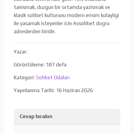
tanismak, duzgun bir ortamda yazismak ve
klasik sohbet kulturunu modern erisim kolayligi
ile yasamak isteyenler icin Assohbet dogru
adreslerden biridir.
Yazar:
Görüntüleme: 187 defa
Kategori:
Sohbet Odaları
Yayınlanma Tarihi: 16 Haziran 2026
Cevap bırakın