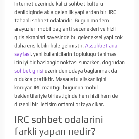
Internet uzerinde kalici sohbet kulturu
denildiginde akla gelen ilk yapilardan biri IRC
tabanli sohbet odalaridir. Bugun modern
arayuzler, mobil baglanti secenekleri ve hizli
giris ekranlari sayesinde bu geleneksel yapi cok
daha erisilebilir hale gelmistir.
Assohbet ana
sayfasi
, yeni kullanicilarin toplulugu tanimasi
icin iyi bir baslangic noktasi sunarken, dogrudan
sohbet girisi
uzerinden odaya baglanmak da
oldukca pratiktir. Masaustu aliskanligini
koruyan IRC mantigi, bugunun mobil
beklentileriyle birlestiginde hem hizli hem de
duzenli bir iletisim ortami ortaya cikar.
IRC sohbet odalarini
farkli yapan nedir?