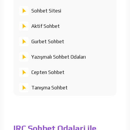
Sohbet Sitesi
Aktif Sohbet
Gurbet Sohbet
Yazışmalı Sohbet Odaları
Cepten Sohbet
Tanışma Sohbet
IRC Sohbet Odalari ile