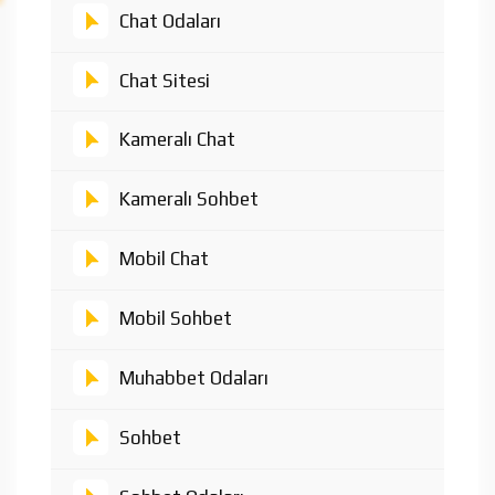
Chat Odaları
Chat Sitesi
Kameralı Chat
Kameralı Sohbet
Mobil Chat
Mobil Sohbet
Muhabbet Odaları
Sohbet