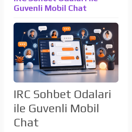
Guvenli Mobil Chat
IRC Sohbet Odalari
ile Guvenli Mobil
Chat