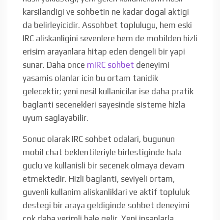
karsilandigi ve sohbetin ne kadar dogal aktigi
da belirleyicidir. Assohbet toplulugu, hem eski
IRC aliskanligini sevenlere hem de mobilden hizli
erisim arayanlara hitap eden dengeli bir yapi
sunar. Daha once
mIRC sohbet
deneyimi
yasamis olanlar icin bu ortam tanidik
gelecektir; yeni nesil kullanicilar ise daha pratik
baglanti secenekleri sayesinde sisteme hizla
uyum saglayabilir.
Sonuc olarak IRC sohbet odalari, bugunun
mobil chat beklentileriyle birlestiginde hala
guclu ve kullanisli bir secenek olmaya devam
etmektedir. Hizli baglanti, seviyeli ortam,
guvenli kullanim aliskanliklari ve aktif topluluk
destegi bir araya geldiginde sohbet deneyimi
cok daha verimli hale gelir. Yeni insanlarla