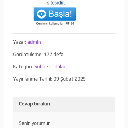
Yazar:
admin
Görüntüleme: 177 defa
Kategori:
Sohbet Odaları
Yayınlanma Tarihi: 09 Şubat 2025
Cevap bırakın
Senin yorumun