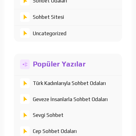
Sohbet Odaları
Sohbet Sitesi
Uncategorized
Popüler Yazılar
Türk Kadınlarıyla Sohbet Odaları
Geveze İnsanlarla Sohbet Odaları
Sevgi Sohbet
Cep Sohbet Odaları