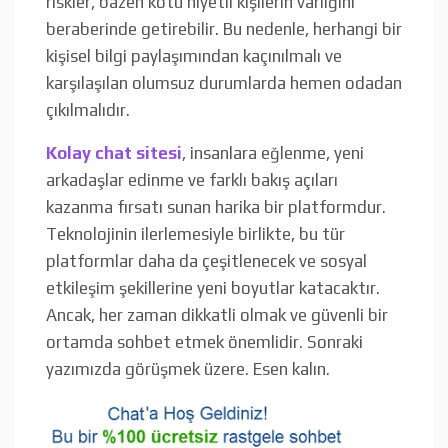
riskler, bazen kötü niyetli kişilerin varlığını
beraberinde getirebilir. Bu nedenle, herhangi bir
kişisel bilgi paylaşımından kaçınılmalı ve
karşılaşılan olumsuz durumlarda hemen odadan
çıkılmalıdır.
Kolay chat sitesi
, insanlara eğlenme, yeni
arkadaşlar edinme ve farklı bakış açıları
kazanma fırsatı sunan harika bir platformdur.
Teknolojinin ilerlemesiyle birlikte, bu tür
platformlar daha da çeşitlenecek ve sosyal
etkileşim şekillerine yeni boyutlar katacaktır.
Ancak, her zaman dikkatli olmak ve güvenli bir
ortamda sohbet etmek önemlidir. Sonraki
yazımızda görüşmek üzere. Esen kalın.