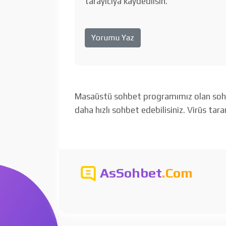
tarayıcıya kaydedilsin.
Masaüstü sohbet programımız olan sohbet
daha hızlı sohbet edebilisiniz. Virüs tar
AsSohbet
.Com