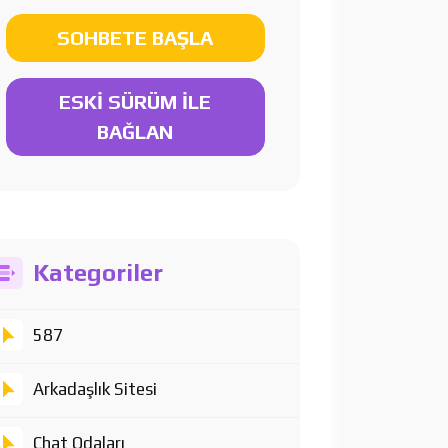
SOHBETE BAŞLA
ESKİ SÜRÜM İLE
BAĞLAN
Kategoriler
587
Arkadaşlık Sitesi
Chat Odaları