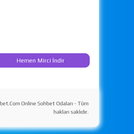
Hemen Mirci İndir
bet.Com Online Sohbet Odaları - Tüm
hakları saklıdır.