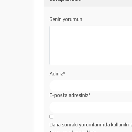
Senin yorumun
Adınız
*
E-posta adresiniz
*
Daha sonraki yorumlarımda kullanılma