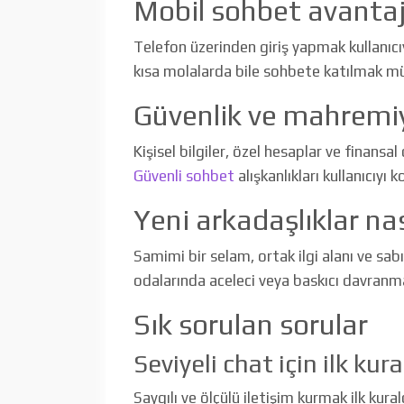
Mobil sohbet avantaj
Telefon üzerinden giriş yapmak kullanıcı
kısa molalarda bile sohbete katılmak 
Güvenlik ve mahremi
Kişisel bilgiler, özel hesaplar ve finans
Güvenli sohbet
alışkanlıkları kullanıcıyı k
Yeni arkadaşlıklar nas
Samimi bir selam, ortak ilgi alanı ve sabı
odalarında aceleci veya baskıcı davranmak
Sık sorulan sorular
Seviyeli chat için ilk kur
Saygılı ve ölçülü iletişim kurmak ilk kural