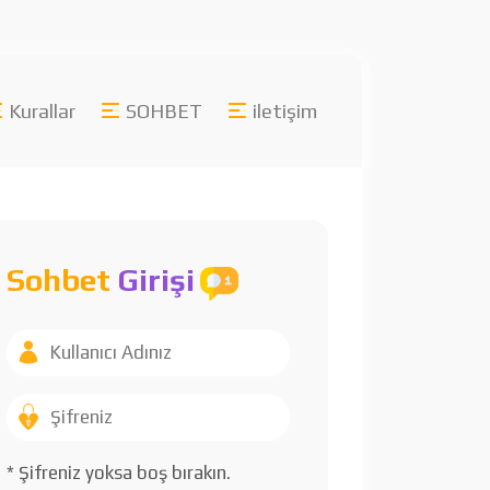
Kurallar
SOHBET
iletişim
Sohbet
Girişi
* Şifreniz yoksa boş bırakın.