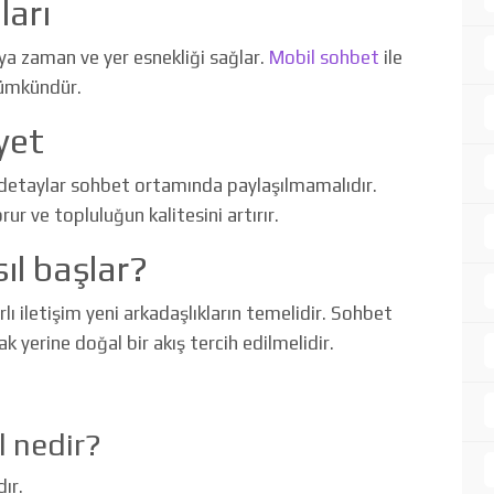
ları
ya zaman ve yer esnekliği sağlar.
Mobil sohbet
ile
mümkündür.
yet
al detaylar sohbet ortamında paylaşılmamalıdır.
orur ve topluluğun kalitesini artırır.
ıl başlar?
rlı iletişim yeni arkadaşlıkların temelidir. Sohbet
 yerine doğal bir akış tercih edilmelidir.
al nedir?
dır.