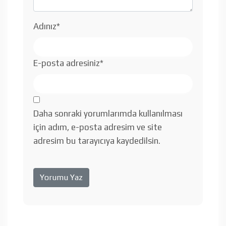
Adınız
*
E-posta adresiniz
*
Daha sonraki yorumlarımda kullanılması
için adım, e-posta adresim ve site
adresim bu tarayıcıya kaydedilsin.