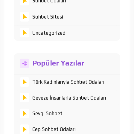
Sohbet Odaları
Sohbet Sitesi
Uncategorized
Popüler Yazılar
Türk Kadınlarıyla Sohbet Odaları
Geveze İnsanlarla Sohbet Odaları
Sevgi Sohbet
Cep Sohbet Odaları