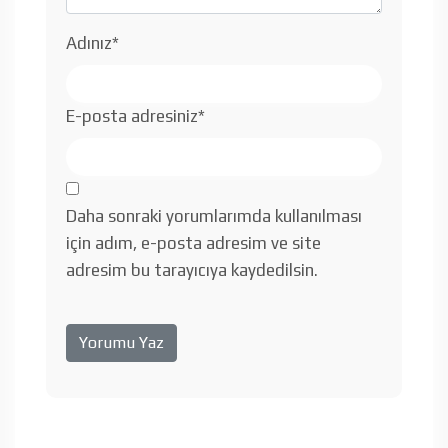
Adınız
*
E-posta adresiniz
*
Daha sonraki yorumlarımda kullanılması
için adım, e-posta adresim ve site
adresim bu tarayıcıya kaydedilsin.