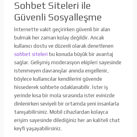
Sohbet Siteleri ile
Güvenli Sosyalleşme
İnternette vakit geçirirken güvenli bir alan
bulmak her zaman kolay değildir. Ancak
kullanıcı dostu ve düzenli olarak denetlenen
sohbet siteleri
bu konuda büyük bir avantaj
sağlar. Gelişmiş moderasyon ekipleri sayesinde
istenmeyen davranışlar anında engellenir,
böylece kullanıcılar kendilerini güvende
hissederek sohbete odaklanabilir. İster iş
yerinde kısa bir mola sırasında ister evinizde
dinlenirken seviyeli bir ortamda yeni insanlarla
tanışabilirsiniz. Mobil cihazlardan kolayca
erişim sayesinde dilediğiniz her an kaliteli chat
keyfi yaşayabilirsiniz.