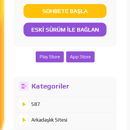
SOHBETE BAŞLA
ESKİ SÜRÜM İLE BAĞLAN
Play Store
App Store
Kategoriler
587
Arkadaşlık Sitesi