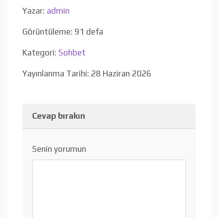
Yazar:
admin
Görüntüleme: 91 defa
Kategori:
Sohbet
Yayınlanma Tarihi: 28 Haziran 2026
Cevap bırakın
Senin yorumun