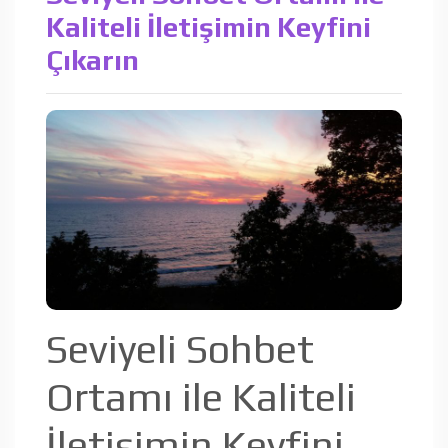
Kaliteli İletişimin Keyfini
Çıkarın
Seviyeli Sohbet
Ortamı ile Kaliteli
İletişimin Keyfini