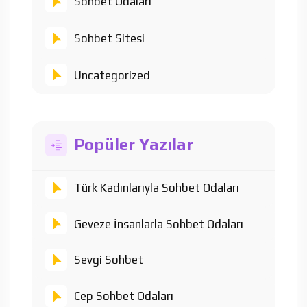
Sohbet Odaları
Sohbet Sitesi
Uncategorized
Popüler Yazılar
Türk Kadınlarıyla Sohbet Odaları
Geveze İnsanlarla Sohbet Odaları
Sevgi Sohbet
Cep Sohbet Odaları