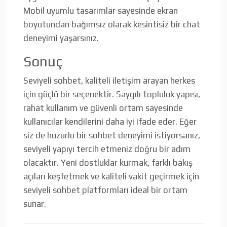
Mobil uyumlu tasarımlar sayesinde ekran
boyutundan bağımsız olarak kesintisiz bir chat
deneyimi yaşarsınız.
Sonuç
Seviyeli sohbet, kaliteli iletişim arayan herkes
için güçlü bir seçenektir. Saygılı topluluk yapısı,
rahat kullanım ve güvenli ortam sayesinde
kullanıcılar kendilerini daha iyi ifade eder. Eğer
siz de huzurlu bir sohbet deneyimi istiyorsanız,
seviyeli yapıyı tercih etmeniz doğru bir adım
olacaktır. Yeni dostluklar kurmak, farklı bakış
açıları keşfetmek ve kaliteli vakit geçirmek için
seviyeli sohbet platformları ideal bir ortam
sunar.