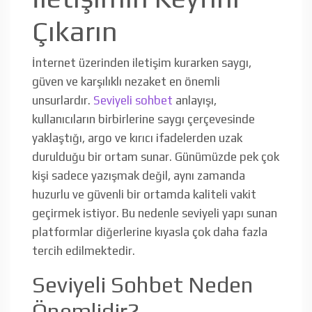
Çıkarın
İnternet üzerinden iletişim kurarken saygı,
güven ve karşılıklı nezaket en önemli
unsurlardır.
Seviyeli sohbet
anlayışı,
kullanıcıların birbirlerine saygı çerçevesinde
yaklaştığı, argo ve kırıcı ifadelerden uzak
durulduğu bir ortam sunar. Günümüzde pek çok
kişi sadece yazışmak değil, aynı zamanda
huzurlu ve güvenli bir ortamda kaliteli vakit
geçirmek istiyor. Bu nedenle seviyeli yapı sunan
platformlar diğerlerine kıyasla çok daha fazla
tercih edilmektedir.
Seviyeli Sohbet Neden
Önemlidir?