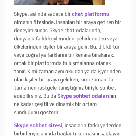
Skype, aslında sadece bir
chat platformu
olmanın ötesinde, insanları bir araya getiren bir
deneyim sunar. Skype chat odalarında,
dünyanın farklı köylerinden, şehirlerinden veya
ülkelerinden kişiler bir araya gelir. Bu, dil, kültür
veya coğrafya farklarını bir kenara bırakarak,
ortak bir platformda buluşmalarına olanak
tanır. Kimi zaman aynı okuldan ya da işyerinden
olan kişiler bir araya gelirken, kimi zaman da
tamamen rastgele tanıştığınız biriyle sohbet
edebilirsiniz. Bu da
Skype sohbet odaları
nın
ne kadar çeşitli ve dinamik bir ortam
sunduğunu gösterir.
Skype sohbet sitesi
, insanların farklı yerlerden
birbirleriyle anında bağlantı kurmasını sağlayan,