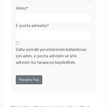
Adınız
*
E-posta adresiniz
*
Daha sonraki yorumlarımda kullanılması
için adım, e-posta adresim ve site
adresim bu tarayıcıya kaydedilsin.