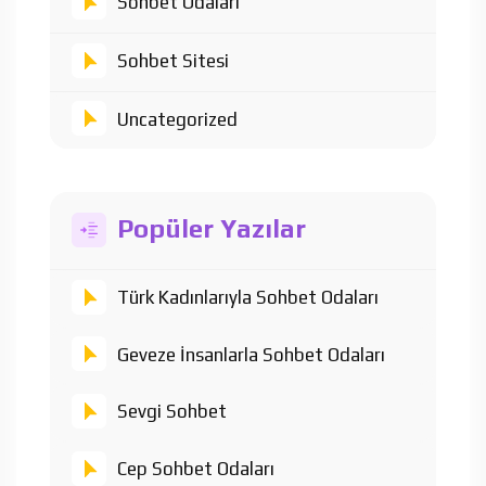
Sohbet Odaları
Sohbet Sitesi
Uncategorized
Popüler Yazılar
Türk Kadınlarıyla Sohbet Odaları
Geveze İnsanlarla Sohbet Odaları
Sevgi Sohbet
Cep Sohbet Odaları