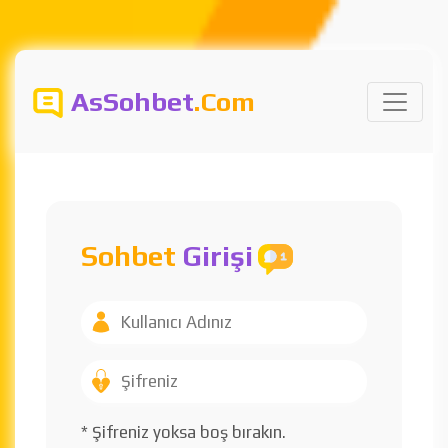
AsSohbet
.Com
Sohbet
Girişi
* Şifreniz yoksa boş bırakın.