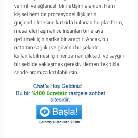
verimli ve eğlenceli bir iletişim alanıdır. Hem
kişisel hem de profesyonel ilişkilerin
güçlendirilmesine katkıda bulunan bu platform,
mesafeleri aşmak ve insanları bir araya
getirmek için harika bir araçtır. Ancak, bu
ortamın sağlıklı ve güvenli bir şekilde
kullanılabilmesi için her zaman dikkatli ve saygılı
bir şekilde yaklaşmak gerekir. Hemen tek tıkla
sende aramıza katılabilirsin.