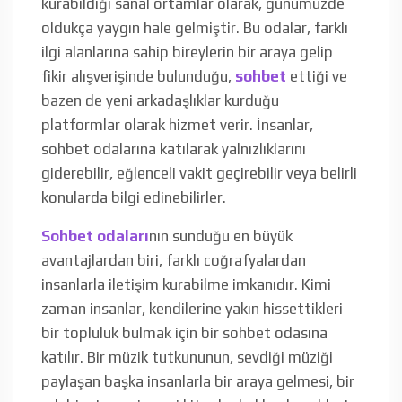
kurabildiği sanal ortamlar olarak, günümüzde
oldukça yaygın hale gelmiştir. Bu odalar, farklı
ilgi alanlarına sahip bireylerin bir araya gelip
fikir alışverişinde bulunduğu,
sohbet
ettiği ve
bazen de yeni arkadaşlıklar kurduğu
platformlar olarak hizmet verir. İnsanlar,
sohbet odalarına katılarak yalnızlıklarını
giderebilir, eğlenceli vakit geçirebilir veya belirli
konularda bilgi edinebilirler.
Sohbet odaları
nın sunduğu en büyük
avantajlardan biri, farklı coğrafyalardan
insanlarla iletişim kurabilme imkanıdır. Kimi
zaman insanlar, kendilerine yakın hissettikleri
bir topluluk bulmak için bir sohbet odasına
katılır. Bir müzik tutkununun, sevdiği müziği
paylaşan başka insanlarla bir araya gelmesi, bir