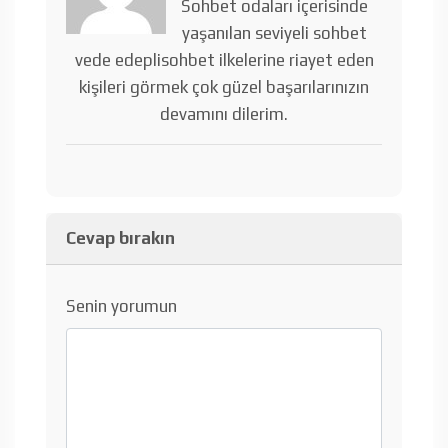
Sohbet odaları içerisinde
yaşanılan seviyeli sohbet
vede edeplisohbet ilkelerine riayet eden
kişileri görmek çok güzel başarılarınızın
devamını dilerim.
Cevap bırakın
Senin yorumun