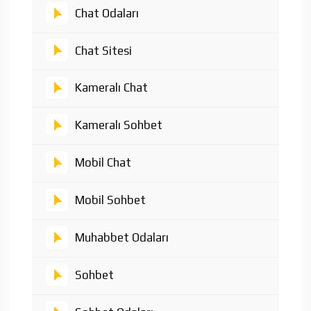
Chat Odaları
Chat Sitesi
Kameralı Chat
Kameralı Sohbet
Mobil Chat
Mobil Sohbet
Muhabbet Odaları
Sohbet