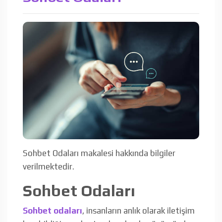
Sohbet Odaları makalesi hakkında bilgiler
verilmektedir.
Sohbet Odaları
Sohbet odaları
, insanların anlık olarak iletişim