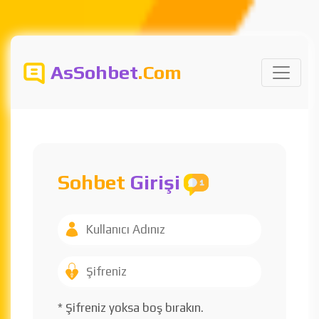
AsSohbet
.Com
Sohbet
Girişi
* Şifreniz yoksa boş bırakın.