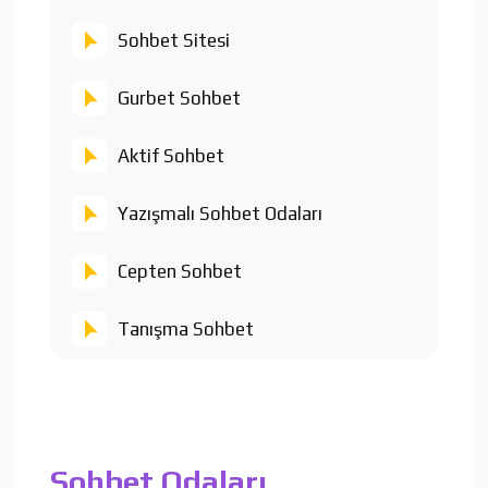
Sohbet Sitesi
Gurbet Sohbet
Aktif Sohbet
Yazışmalı Sohbet Odaları
Cepten Sohbet
Tanışma Sohbet
Sohbet Odaları