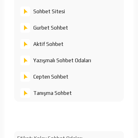
Sohbet Sitesi
Gurbet Sohbet
Aktif Sohbet
Yazışmalı Sohbet Odaları
Cepten Sohbet
Tanışma Sohbet