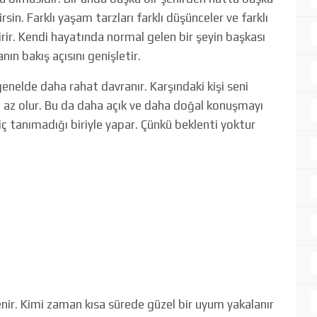
sin. Farklı yaşam tarzları farklı düşünceler ve farklı
tirir. Kendi hayatında normal gelen bir şeyin başkası
ın bakış açısını genişletir.
enelde daha rahat davranır. Karşındaki kişi seni
 az olur. Bu da daha açık ve daha doğal konuşmayı
iç tanımadığı biriyle yapar. Çünkü beklenti yoktur
llenir. Kimi zaman kısa sürede güzel bir uyum yakalanır