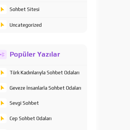
Sohbet Sitesi
Uncategorized
Popüler Yazılar
Türk Kadınlarıyla Sohbet Odaları
Geveze İnsanlarla Sohbet Odaları
Sevgi Sohbet
Cep Sohbet Odaları