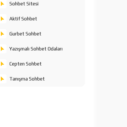
Sohbet Sitesi
Aktif Sohbet
Gurbet Sohbet
Yazışmalı Sohbet Odaları
Cepten Sohbet
Tanışma Sohbet