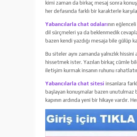
kimi zaman da birkaç mesaj sonra konuş
her defasında farklı bir karakterle karşıl
Yabancılarla chat odaları
nın eğlenceli
dil sürçmeleri ya da beklenmedik cevaplar
bazen kendi yazdığı mesaja bile gülüp kal
Bu siteler aynı zamanda yalnızlık hissini 
hissetmek ister. Yazılan birkaç cümle bile
iletişim kurmak insanın ruhunu rahatlatı
Yabancılarla chat sitesi
insanlara fark
başlayan konuşmalar bazen unutulmaz bir
kapının ardında yeni bir hikaye vardır. H